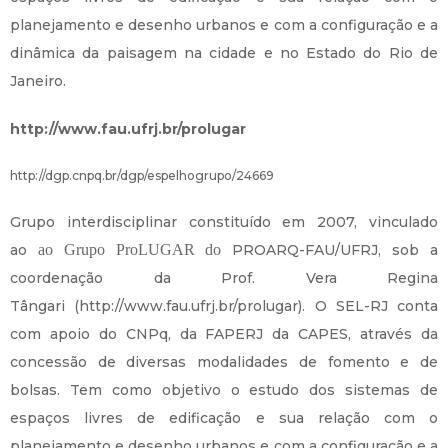
planejamento e desenho urbanos e com a configuração e a
dinâmica da paisagem na cidade e no Estado do Rio de
Janeiro.
http://www.fau.ufrj.br/prolugar
http://dgp.cnpq.br/dgp/espelhogrupo/24669
Grupo interdisciplinar constituído em 2007, vinculado
ao
ao Grupo ProLUGAR do
PROARQ-FAU/UFRJ, sob a
coordenação da Prof. Vera Regina
Tângari (http://www.fau.ufrj.br/prolugar). O SEL-RJ conta
com apoio do CNPq, da FAPERJ da CAPES, através da
concessão de diversas modalidades de fomento e de
bolsas. Tem como objetivo o estudo dos sistemas de
espaços livres de edificação e sua relação com o
planejamento e desenho urbanos e com a configuração e a